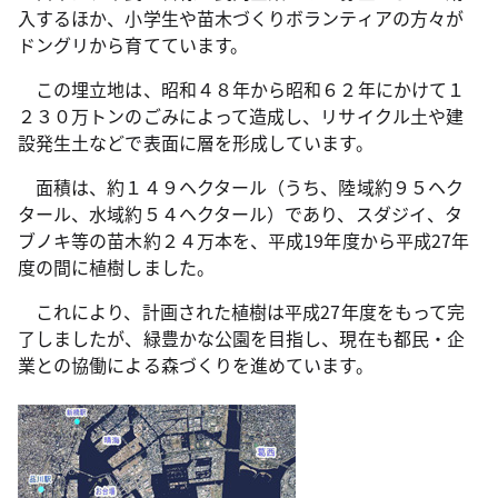
入するほか、小学生や苗木づくりボランティアの方々が
ドングリから育てています。
この埋立地は、昭和４８年から昭和６２年にかけて１
２３０万トンのごみによって造成し、リサイクル土や建
設発生土などで表面に層を形成しています。
面積は、約１４９ヘクタール（うち、陸域約９５ヘク
タール、水域約５４ヘクタール）であり、スダジイ、タ
ブノキ等の苗木約２４万本を、平成19年度から平成27年
度の間に植樹しました。
これにより、計画された植樹は平成27年度をもって完
了しましたが、緑豊かな公園を目指し、現在も都民・企
業との協働による森づくりを進めています。