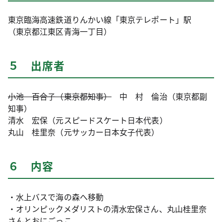
東京臨海高速鉄道りんかい線「東京テレポート」駅
（東京都江東区青海一丁目）
５ 出席者
小池 百合子（東京都知事）
中 村 倫治（東京都副
知事）
清水 宏保（元スピードスケート日本代表）
丸山 桂里奈（元サッカー日本女子代表）
６ 内容
・水上バスで海の森へ移動
・オリンピックメダリストの清水宏保さん、丸山桂里奈
さんとおにごっこ