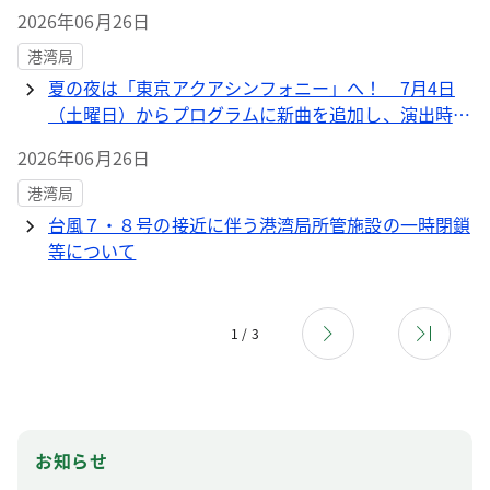
2026年06月26日
港湾局
夏の夜は「東京アクアシンフォニー」へ！ 7月4日
（土曜日）からプログラムに新曲を追加し、演出時間
を夕方～夜間に変更！併せて、Instagramフォトコン
2026年06月26日
テストを実施！
港湾局
台風７・８号の接近に伴う港湾局所管施設の一時閉鎖
等について
1 / 3
お知らせ