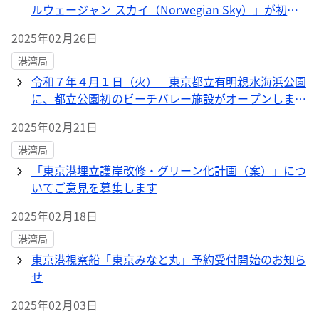
ルウェージャン スカイ（Norwegian Sky）」が初入
港します！
2025年02月26日
港湾局
令和７年４月１日（火） 東京都立有明親水海浜公園
に、都立公園初のビーチバレー施設がオープンしま
す！
2025年02月21日
港湾局
「東京港埋立護岸改修・グリーン化計画（案）」につ
いてご意見を募集します
2025年02月18日
港湾局
東京港視察船「東京みなと丸」予約受付開始のお知ら
せ
2025年02月03日