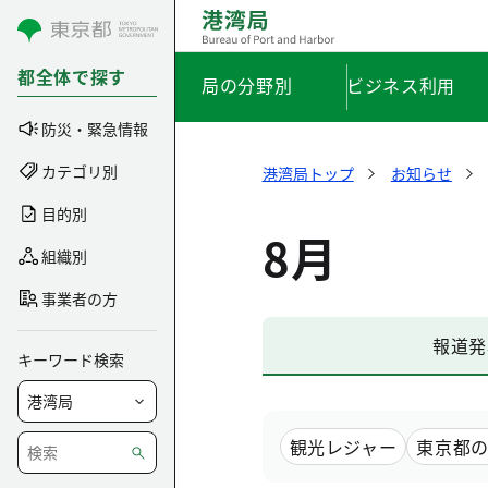
コンテンツにスキップ
都全体で探す
局の分野別
ビジネス利用
防災・緊急情報
カテゴリ別
港湾局トップ
お知らせ
目的別
8月
組織別
事業者の方
報道発
キーワード検索
観光レジャー
東京都