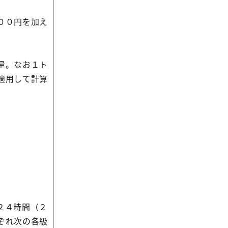
００円を加え
量。なお１ト
適用して計算
２４時間（２
ぞれ次の各級