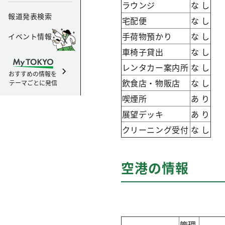
ラウンジ
な し
報道発表検索
宅配便
な し
手荷物預かり
な し
イベント情報
車椅子貸出
な し
レンタカー案内所
な し
おすすめの情報を
飲食店・物販店
な し
テーマごとに発信
喫煙所
あ り
展望デッキ
あ り
クリーニング受付
な し
空港の情報
管理