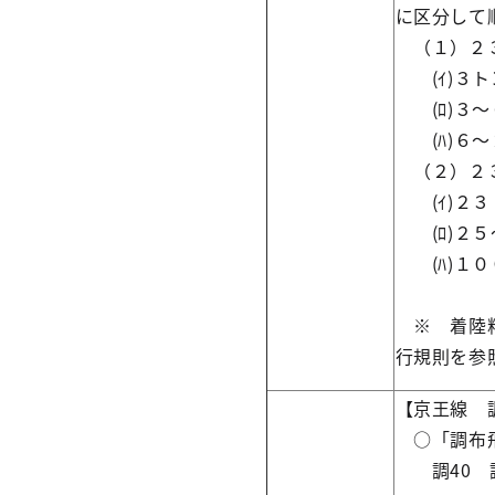
に区分して
（１）２３
(ｲ)３
(ﾛ)３
(ﾊ)６
（２）２３
(ｲ)２
(ﾛ)２
(ﾊ)１
※ 着陸料
行規則を参
【京王線 
○「調布飛
調40 調