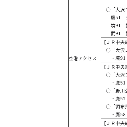
○「大沢コ
鷹51 三
境91 武
武91 武
【ＪＲ中央
○「大沢コ
・境91 
空港アクセス
【ＪＲ中央
○「大沢コ
・鷹51 
○「野川公
・鷹52 
○「調布飛
・鷹58 
【ＪＲ中央