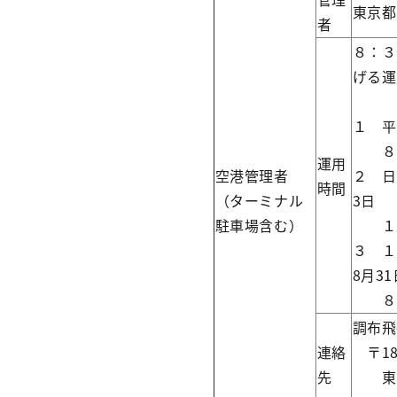
東京都
者
８：３
げる運
１ 平
８：
運用
空港管理者
２ 日
時間
（ターミナル
3日
駐車場含む）
１０
３ １
8月3
８：
調布飛
連絡
〒182
先
東京