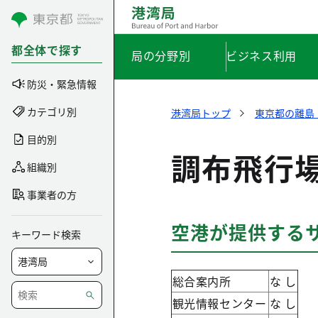
コンテンツにスキップ
都全体で探す
局の分野別
ビジネス利用
防災・緊急情報
カテゴリ別
港湾局トップ
東京都の離島
目的別
調布飛行
組織別
事業者の方
空港が提供する
キーワード検索
総合案内所
な し
観光情報センター
な し