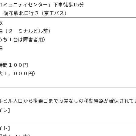
ミュニティセンター」下車徒歩15分
調布駅北口行き（京王バス）
数
（ターミナルビル前）
ち１台は障害者用）
場
時間１００円
１，０００円）
】
ビル入口から搭乗口まで段差なしの移動経路が確保されて
イレ】
イト】