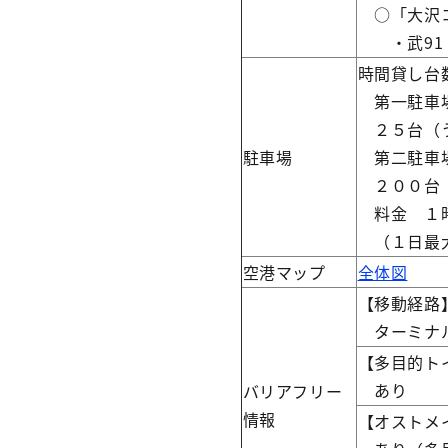
○「大沢コ
・武91 
時間貸し台
第一駐車場
２５台（う
駐車場
第二駐車
２００台
料金 １
（１日最大
空港マップ
全体図
【移動経路
ターミナル
【多目的ト
あり
バリアフリー
情報
【オストメ