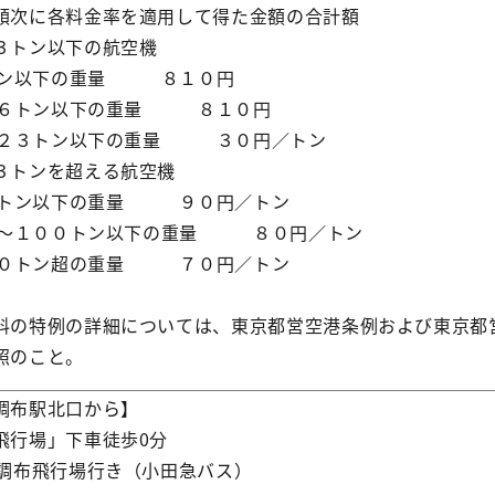
順次に各料金率を適用して得た金額の合計額
トン以下の航空機
トン以下の重量 ８１０円
～６トン以下の重量 ８１０円
～２３トン以下の重量 ３０円／トン
トンを超える航空機
３トン以下の重量 ９０円／トン
５～１００トン以下の重量 ８０円／トン
００トン超の重量 ７０円／トン
の特例の詳細については、東京都営空港条例および東京都
照のこと。
調布駅北口から】
行場」下車徒歩0分
布飛行場行き（小田急バス）