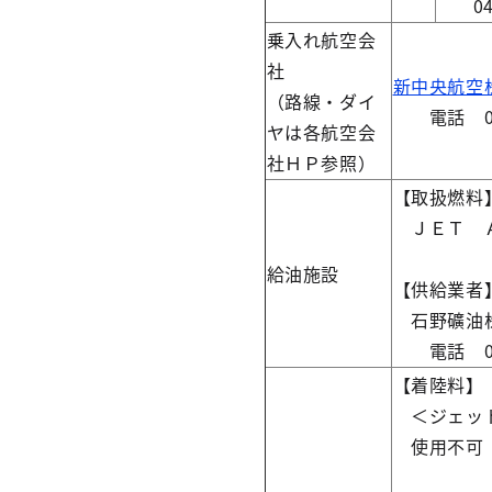
0422
乗入れ航空会
社
新中央航空
（路線・ダイ
電話 0422
ヤは各航空会
社ＨＰ参照）
【取扱燃料
ＪＥＴ Ａ
給油施設
【供給業者
石野礦油株
電話 0422
【着陸料】
＜ジェッ
使用不可