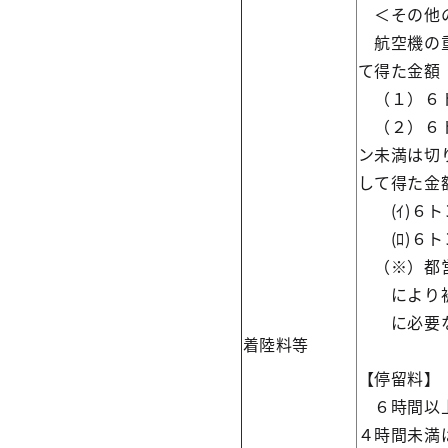
＜その他
航空機の重
て得た金額
（１）６
（２）６ト
ン未満は切
して得た金
(ｲ)６
(ﾛ)６
（※）都営
により被害
に必要な
着陸料等
【停留料】
６時間以上
４時間未満