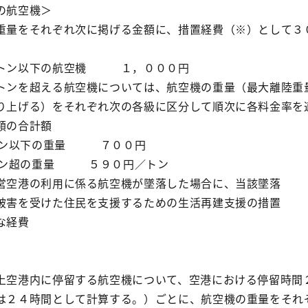
の航空機＞
量をそれぞれ次に掲げる金額に、措置経費（※）として３
トン以下の航空機 １，０００円
ンを超える航空機については、航空機の重量（最大離陸重
り上げる）をそれぞれ次の各級に区分して順次に各料金率を
額の合計額
トン以下の重量 ７００円
トン超の重量 ５９０円／トン
空港の利用に係る航空機が墜落した場合に、当該墜落
を受けた住民を支援するための生活再建支援の措置
経費
空港内に停留する航空機について、空港における停留時間
は２４時間として計算する。）ごとに、航空機の重量をそれ