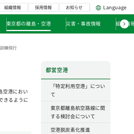
Language
組織情報
採用情報
お知らせ
東京都の離島・空港
災害・事故情報
組織情
る訓練飛行
都営空港
「特定利用空港」につい
島空港におい
て
できるように
東京都離島航空路線に関
する検討会について
空港脱炭素化推進