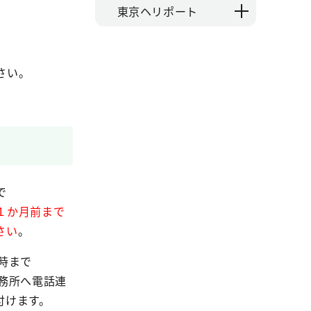
東京ヘリポート
さい。
で
１か月前まで
さい
。
時まで
務所へ電話連
付けます。