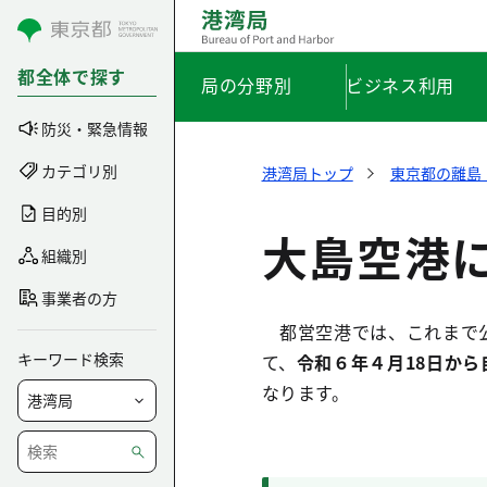
コンテンツにスキップ
都全体で探す
局の分野別
ビジネス利用
防災・緊急情報
カテゴリ別
港湾局トップ
東京都の離島
目的別
大島空港
組織別
事業者の方
都営空港では、これまで公
キーワード検索
て、
令和６年４月18日か
なります。