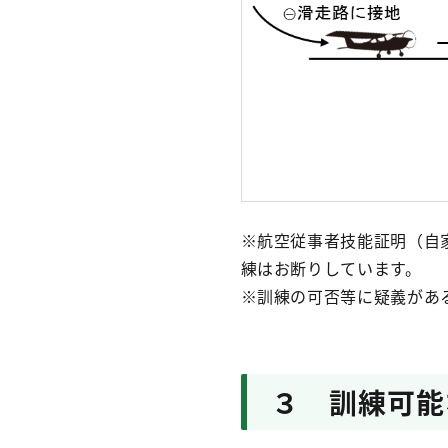
※航空従事者技能証明（自
練はお断りしています。
※訓練の可否等に疑義があ
３ 訓練可能