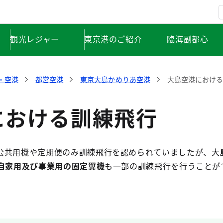
観光レジャー
東京港のご紹介
臨海副都心
・空港
都営空港
東京大島かめりあ空港
大島空港におけ
における訓練飛行
共用機や定期便のみ訓練飛行を認められていましたが、大
ら自家用及び事業用の固定翼機
も一部の訓練飛行を行うことが