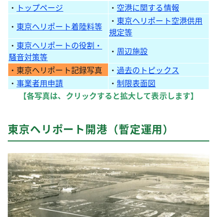
・
トップページ
・
空港に関する情報
・
東京ヘリポート空港供用
・
東京ヘリポート着陸料等
規定等
・
東京ヘリポートの役割・
・
周辺施設
騒音対策等
・東京ヘリポート記録写真
・
過去のトピックス
・
事業者用申請
・
制限表面図
【各写真は、クリックすると拡大して表示します】
東京ヘリポート開港（暫定運用）