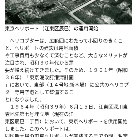
東京ヘリポート（江東区辰巳）の運用開始
ヘリコプターは、広範囲にわたって小回りのきくこ
と、ヘリポートの建設は用地面積
や工事費用も少なくて済むことなど、大きなメリットが
注目され、昭和３０年代から需
要が増え続けてきました。そのため、１９６１年（昭和
３６年）「東京港改訂港湾計画
」において、東部（１４号地:新木場）に公共のヘリコプ
ター専用空港として整備するこ
とになりました。
１９６４年（昭和３９年）６月１５日、江東区深川東
雲地先第七号埋立地（現在の江
東区辰巳二丁目）において、東京ヘリポートを供用開始
しました。このヘリポートは、
同区新木場の東京ヘリポートが完成するまでの間、暫定