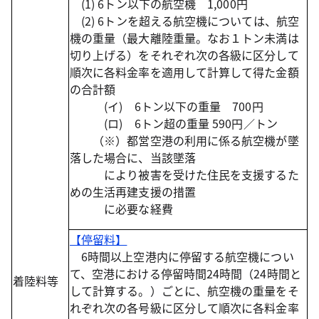
(1) 6トン以下の航空機 1,000円
(2) 6トンを超える航空機については、航空
機の重量（最大離陸重量。なお１トン未満は
切り上げる）をそれぞれ次の各級に区分して
順次に各料金率を適用して計算して得た金額
の合計額
(イ) 6トン以下の重量 700円
(ロ) 6トン超の重量 590円／トン
（※）都営空港の利用に係る航空機が墜
落した場合に、当該墜落
により被害を受けた住民を支援するた
めの生活再建支援の措置
に必要な経費
【停留料】
6時間以上空港内に停留する航空機につい
て、空港における停留時間24時間（24時間と
着陸料等
して計算する。）ごとに、航空機の重量をそ
れぞれ次の各号級に区分して順次に各料金率