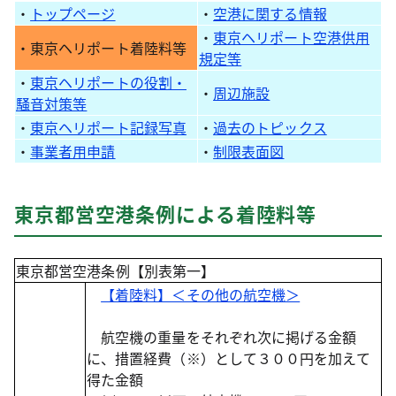
・
トップページ
・
空港に関する情報
・
東京ヘリポート空港供用
・東京ヘリポート着陸料等
規定等
・
東京ヘリポートの役割・
・
周辺施設
騒音対策等
・
東京ヘリポート記録写真
・
過去のトピックス
・
事業者用申請
・
制限表面図
東京都営空港条例による着陸料等
東京都営空港条例【別表第一】
【着陸料】＜その他の航空機＞
航空機の重量をそれぞれ次に掲げる金額
に、措置経費（※）として３００円を加えて
得た金額