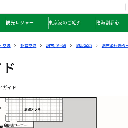
観光レジャー
東京港のご紹介
臨海副都心
・空港
都営空港
調布飛行場
施設案内
調布飛行場タ
イド
アガイド