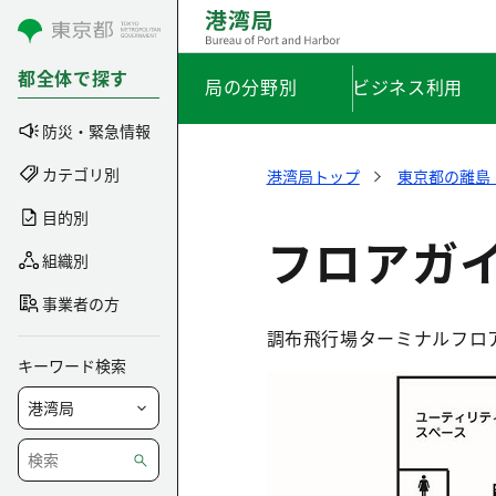
コンテンツにスキップ
都全体で探す
局の分野別
ビジネス利用
防災・緊急情報
カテゴリ別
港湾局トップ
東京都の離島
目的別
フロアガ
組織別
事業者の方
調布飛行場ターミナルフロ
キーワード検索