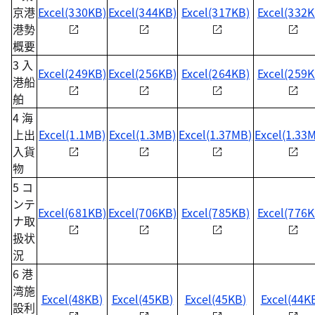
京港
Excel(330KB)
Excel(344KB)
Excel(317KB)
Excel(332K
港勢
概要
3 入
Excel(249KB)
Excel(256KB)
Excel(264KB)
Excel(259K
港船
舶
4 海
上出
Excel(1.1MB)
Excel(1.3MB)
Excel(1.37MB)
Excel(1.33
入貨
物
5 コ
ンテ
Excel(681KB)
Excel(706KB)
Excel(785KB)
Excel(776K
ナ取
扱状
況
6 港
湾施
Excel(48KB)
Excel(45KB)
Excel(45KB)
Excel(44K
設利