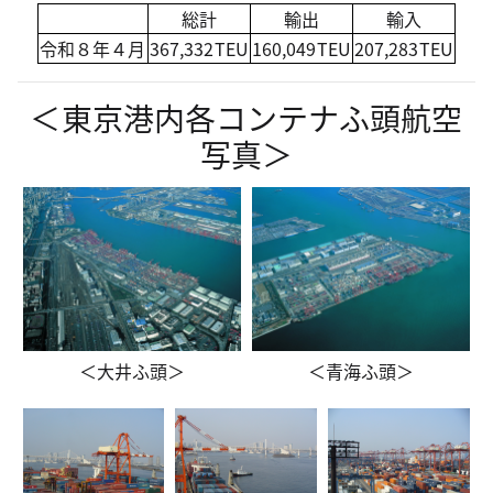
総計
輸出
輸入
令和８年４月
367,332TEU
160,049TEU
207,283TEU
＜東京港内各コンテナふ頭航空
写真＞
＜大井ふ頭＞
＜青海ふ頭＞